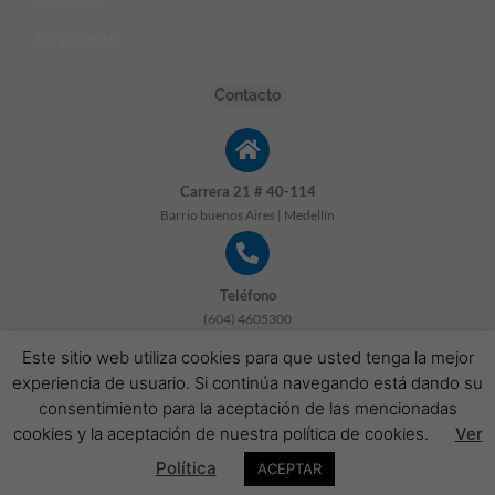
Aula virtual
Contacto
Carrera 21 # 40-114
Barrio buenos Aires | Medellín
Teléfono
(604) 4605300
Este sitio web utiliza cookies para que usted tenga la mejor
experiencia de usuario. Si continúa navegando está dando su
correo electrónico
consentimiento para la aceptación de las mencionadas
info@colegiolaanunciacion.edu.co
cookies y la aceptación de nuestra política de cookies.
Ver
Política
© 2022 Copyright: Colegio La Anunciación Medellín - Todos los
ACEPTAR
derechos reservados