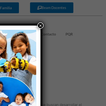
Familia
Beam Docentes
×
Pagos en línea
Contacto
PQR
MENTARIO 1377 DE 2013
 Decreto 1377 de 2013, que buscan desarrollar el