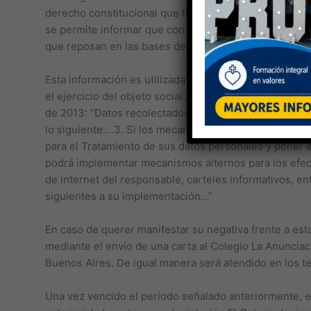
derecho constitucional que tienen todas las personas a
se permite informar que con anterioridad a la expedic
que reposan en las bases de datos y archivos físicos de
Esta información es utilizada para los fines propios 
el ejercicio del objeto social.A fin de seguir tratand
de 2013: “Datos recolectados antes de la expedición d
lo siguiente:…3. Si los mecanismos citados en el nume
para el Tratamiento de sus datos personales y poner e
podrá implementar mecanismos alternos para los efectos
de internet del responsable, carteles informativos, en
siguientes a su implementación…”
En caso de querer manifestar su negativa frente a est
mediante el envío de una carta al Colegio La Anunci
Buenos Aires. De igual manera será atendido en los t
Una vez vencido el periodo señalado anteriormente,