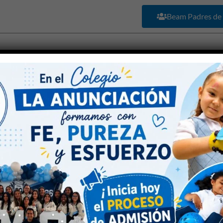
Beam Padres de 
Nuestro Colegio
Admisiones
Académico
COLEGIO LA ANUNCIACION
E PROTECCIÓN DE DATOS. LEY 1581 DE 2012, DECRETO REGLA
ento a lo señalado en la Ley 1581 de 2012, reglamentada por el