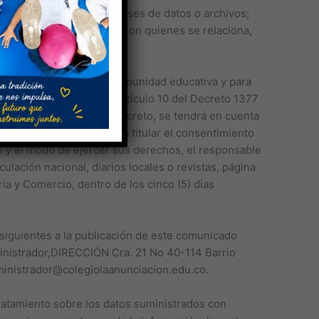
recogido sobre ellas en bases de datos o archivos;
e los grupos de interés con quienes se relaciona,
 con los miembros de la comunidad educativa y para
 a lo preceptuado en el Artículo 10 del Decreto 1377
xpedición del presente Decreto, se tendrá en cuenta
posible solicitar a cada titular el consentimiento
ón y el modo de ejercer sus derechos, el responsable
lación nacional, diarios locales o revistas, página
ria y Comercio, dentro de los cinco (5) días
 siguientes a la publicación de este comunicado
inistrador,DIRECCIÓN Cra. 21 No 40-114 Barrio
dministrador@colegiolaanunciacion.edu.co.
atamiento sobre los datos suministrados con