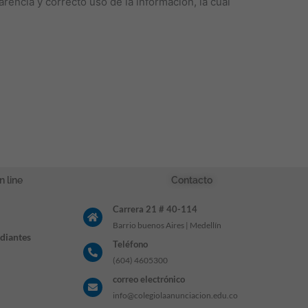
rencia y correcto uso de la información, la cual
n line
Contacto
Carrera 21 # 40-114
Barrio buenos Aires | Medellín
udiantes
Teléfono
(604) 4605300
correo electrónico
info@colegiolaanunciacion.edu.co