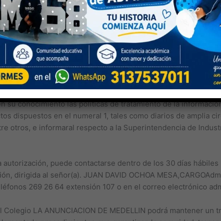
 conocer, actualizar y rectificar las informaciones que se han 
ión del Decreto 1377 de 2013 ha recolectado datos personales d
 la Institución Educativa.
de nuestra Institución, específicamente para mantener los lazos
o estos datos, requerimos de su autorización dando cumplimiento
el presente decreto: Para los datos recolectados antes de la e
ral 1 imponen al responsable una carga desproporcionada o es im
n su conocimiento las políticas de tratamiento de la informaci
 dispuestos en el numeral 1, tales como diarios de amplia circu
tre otros, e informaral respecto a la Superintendencia de Indust
a autorización, puede contactarse dentro de los 30 días hábiles
ación, dirigida al señor(a). JUAN DAVID OCHOA MESA,CARGOAdm
eléfonos 269 26 64 extensión 107 o en el correo electrónico a
 el Colegio LA ANUNCIACION DE MEDELLIN podrá mantener un tr