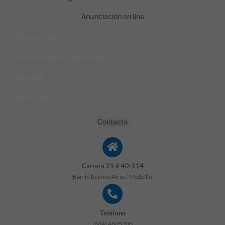
Anunciación on line
Pagos en Linea
Padres de familia/Estudiantes
Docentes
Aula virtual
Contacto
Carrera 21 # 40-114
Barrio buenos Aires | Medellín
Teléfono
(604) 4605300